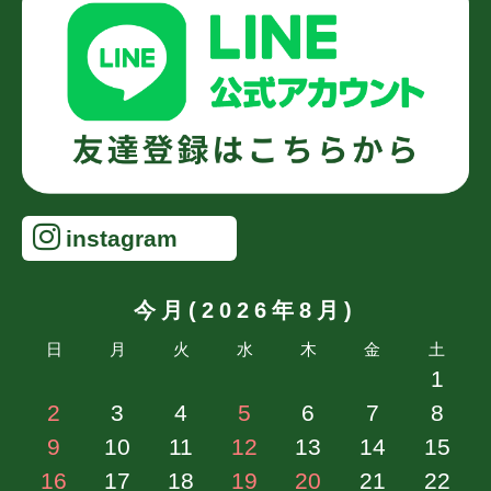
教室、SNS等のリンク先ではカード決済・コンビニオンラ
インはご利用いただけません。
ギフト券にはカード決済・コンビニオンラインはご利用い
ただけません。
送料お見積りの商品はカード決済・コンビニオンラインは
ご利用いただけません。
「教室のご案内」「ブログ」「Instagram」「Facebook」
のリンク先ではカード決済はご利用できません。
instagram
お届けの目安
今月(2026年8月)
通常、受注後５営業日以内に出荷いたします。（日・祝日除
く）
日
月
火
水
木
金
土
在庫のない商品につきましては注文から２か月以内のお届け
1
をいたします。
2
3
4
5
6
7
8
その際には事前にご連絡させて頂きます。
到着日時の指定は５営業日以上より設定可能です。
9
10
11
12
13
14
15
16
17
18
19
20
21
22