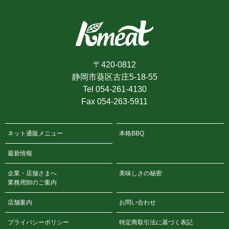
配送について
ヤマト運輸のクール便にて発送いたします
地域
送料
〒420-0812
北海道
1,969円
静岡市葵区古庄5-18-55
青森・岩手・秋田
1,485円
Tel 054-261-4130
宮城・山形・福島
1,375円
Fax 054-263-5911
茨城・栃木・群馬・埼玉
1,265円
千葉・東京・神奈川
ネット通販メニュー
本格BBQ
山梨・新潟・長野
1,265円
最新情報
富山・石川・福井
1,265円
静岡・愛知・三重・岐阜
1,265円
企業・店舗さまへ
美味しさの秘密
業務用卸のご案内
大阪・京都・滋賀・兵庫
1,265円
奈良・和歌山
店舗案内
お問い合わせ
岡山・広島・山口・鳥取・島根
1,375円
プライバシーポリシー
特定商取引法に基づく表記