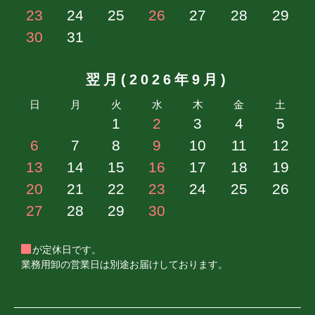
23
24
25
26
27
28
29
メール受信トラブルについて
30
31
携帯電話・スマートフォンのメールアドレスをご利用の場合
で、迷惑メールフィルタや、ドメイン指定受信などの設定を
翌月(2026年9月)
されている場合は、下記ドメインを受信可能ドメインに設定
してください。
日
月
火
水
木
金
土
kmeat@kmeat.co.jp
1
2
3
4
5
6
7
8
9
10
11
12
13
14
15
16
17
18
19
商品売り切れについて
20
21
22
23
24
25
26
誠に申し訳ございませんが実店舗とリアルタイムで在庫更新
27
28
29
30
は行っておりません為、 ご注文頂いた商品でも売り切れの
場合や在庫のズレから商品をお出し出来ない事があります。
その場合は何卒ご了承下さい。
が定休日です。
在庫のない商品につきましては注文から２か月以内のお届け
業務用卸の営業日は別途お届けしております。
をいたします。その際には事前にご連絡させて頂きます。